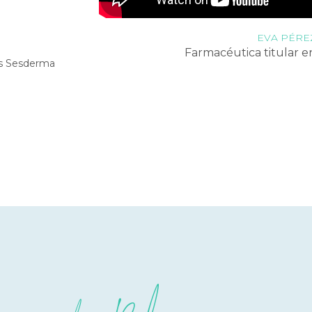
de mis redes sociales transmitiendo 
esencia de mi negoc
EVA PÉRE
Farmacéutica titular e
os Sesderma
CONSUELO SEBASTIÁ
Directora médica y Funda
Medicina Estética Sebas