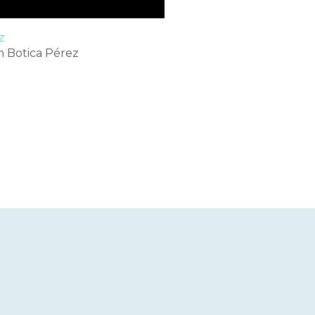
a la perfección la
io.
Z
n Botica Pérez
N
dora de la Clínica de
tián