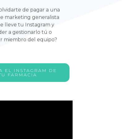
olvidarte de pagar a una
e marketing generalista
e lleve tu Instagram y
er a gestionarlo tú o
er miembro del equipo?
A EL INSTAGRAM DE
TU FARMACIA
edes Sociales me
tante de clientes
ar con exactitud la
 y todo el contenido