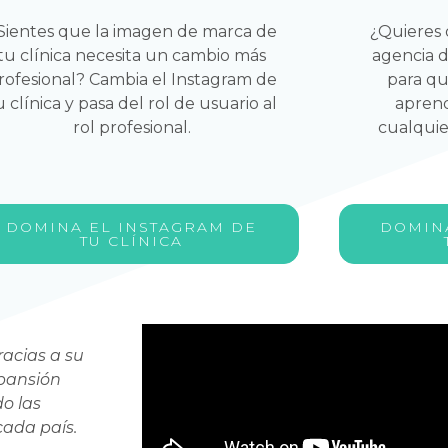
Sientes que la imagen de marca de
¿Quieres 
tu clínica necesita un cambio más
agencia d
rofesional? Cambia el Instagram de
para qu
u clínica y pasa del rol de usuario al
aprend
rol profesional.
cualqui
DOMINA EL INSTAGRAM DE
DOMIN
TU CLÍNICA
racias a su
Sus campañas de publicidad en R
xpansión
ayudaron a conseguir un flujo cons
do las
todos los meses, además de planific
ada país.
estrategia de marketing de mi clínica