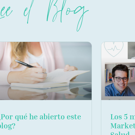
Lee el Blog
¿Por qué he abierto este
Los 5 
blog?
Market
Salud…