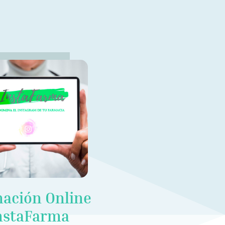
ación Online
nstaFarma