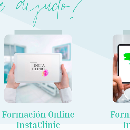
Te ayudo?
Formación Online
Form
InstaClinic
I