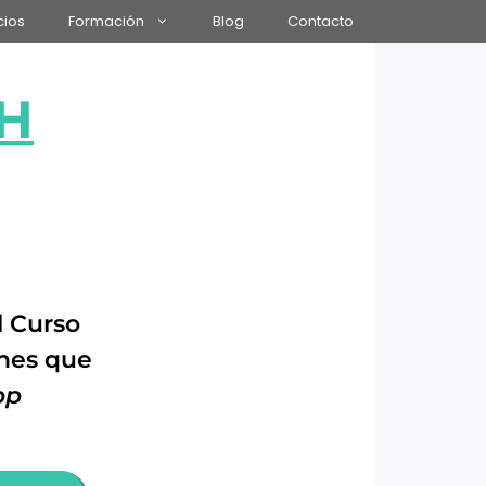
cios
Formación
Blog
Contacto
H
l Curso
enes que
pp