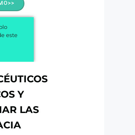
MO>>
olo
de este
CÉUTICOS
COS Y
NAR LAS
ACIA