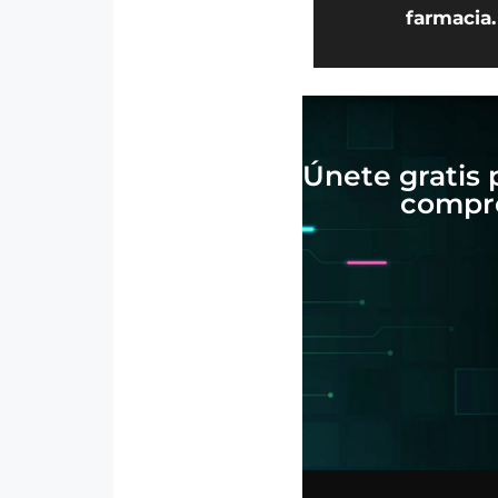
farmacia.
Únete gratis 
compro