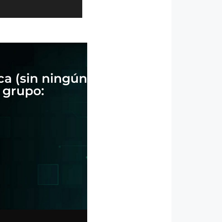
ca (sin ningún
 grupo: