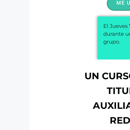
ME 
El Jueves
durante u
grupo.
UN CURS
TITU
AUXILI
RED