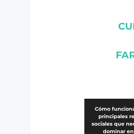
CU
FA
Cómo funciona
principales r
sociales que ne
dominar en 