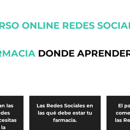
RSO ONLINE REDES SOCIA
RMACIA
DONDE APRENDER
n las
Las Redes Sociales en
El p
edes
las qué debe estar tu
come
cesitas
farmacia.
las R
la